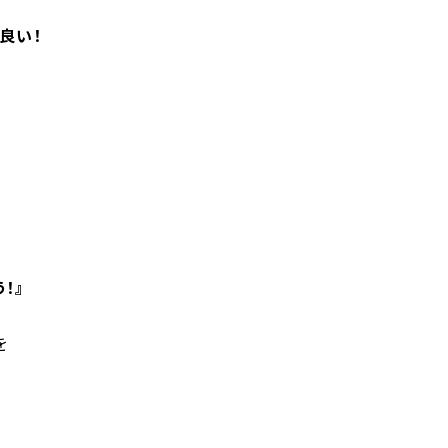
良い！
！』
を