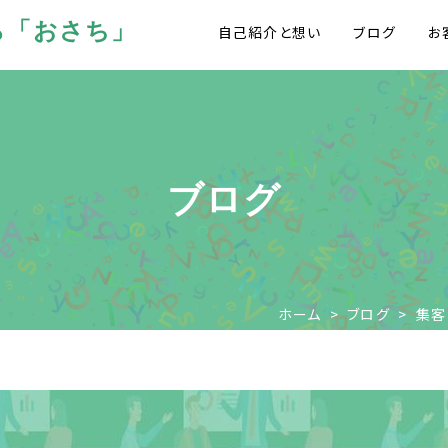
ら「おさち」
自己紹介と想い
ブログ
お
ブログ
ホーム
>
ブログ
>
集客