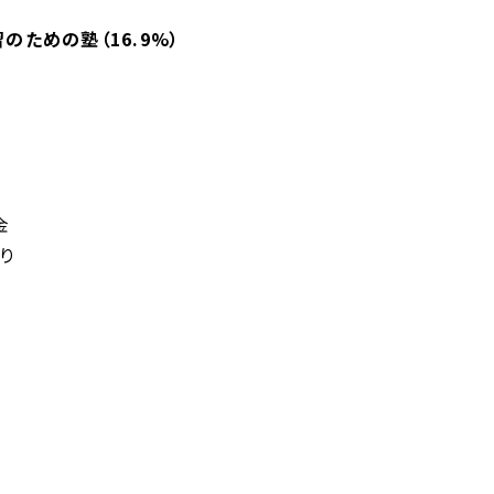
のための塾（16.9%）
金
り