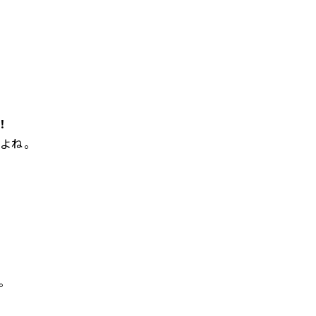
！
よね。
。