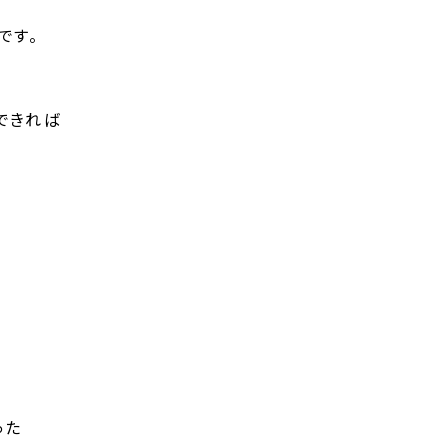
です。
できれば
った