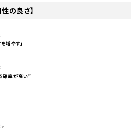
相性の良さ】
に
を増やす」
が
る確率が高い”
た。